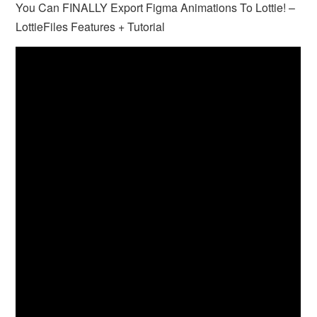
You Can FINALLY Export Figma Animations To Lottie! –
LottieFiles Features + Tutorial