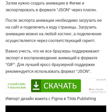
Затем нужно создать анимацию в Фигме и
экспортировать в формате "JSON" через плагин.
После экспорта анимации необходимо загрузить ее
на сайт и подключить к коду страницы. Загрузить
анимацию можно на любой хостинг, а подключение
осуществляется через соответствующий скрипт.
Важно учесть, что не все браузеры поддерживают
экспорт и воспроизведение анимаций в формате
"GIF". Для лучшей кросс-браузерной поддержки
рекомендуется использовать формат "JSON".
Импорт дизайн макета с Figma в Tilda Publishing