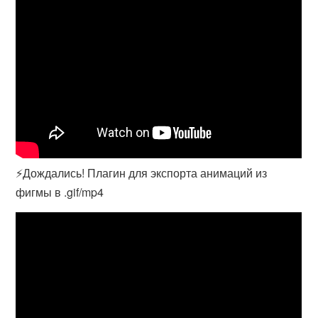
⚡️Дождались! Плагин для экспорта анимаций из
фигмы в .gif/mp4