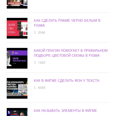
КАК СДЕЛАТЬ FRAME ЧЕРНО БЕЛЫМ В
FIGMA
2046
КАКОЙ ПЛАГИН ПОМОГАЕТ В ПРАВИЛЬНОМ
ПОДБОРЕ ЦВЕТОВОЙ СХЕМЫ В FIGMA
1420
КАК В ФИГМЕ СДЕЛАТЬ ФОН У ТЕКСТА
6045
КАК НАЗЫВАТЬ ЭЛЕМЕНТЫ В ФИГМЕ