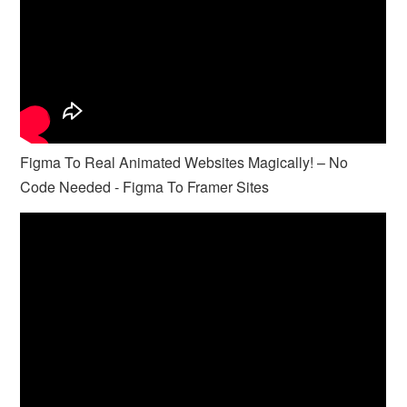
Figma To Real Animated Websites Magically! – No
Code Needed - Figma To Framer Sites