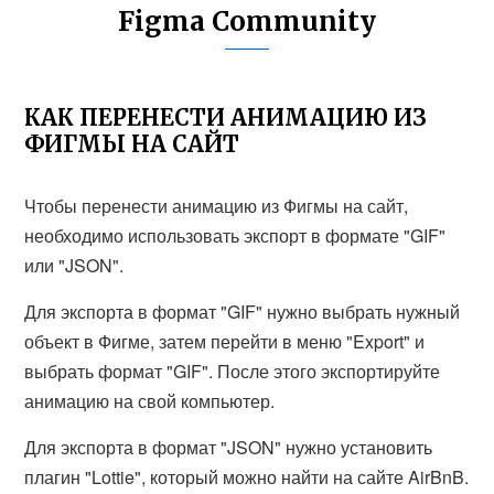
Figma Community
КАК ПЕРЕНЕСТИ АНИМАЦИЮ ИЗ
ФИГМЫ НА САЙТ
Чтобы перенести анимацию из Фигмы на сайт,
необходимо использовать экспорт в формате "GIF"
или "JSON".
Для экспорта в формат "GIF" нужно выбрать нужный
объект в Фигме, затем перейти в меню "Export" и
выбрать формат "GIF". После этого экспортируйте
анимацию на свой компьютер.
Для экспорта в формат "JSON" нужно установить
плагин "Lottie", который можно найти на сайте AirBnB.