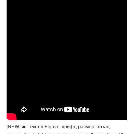
[NEW] 🔥 Текст в Figma: шрифт, размер, абзац,