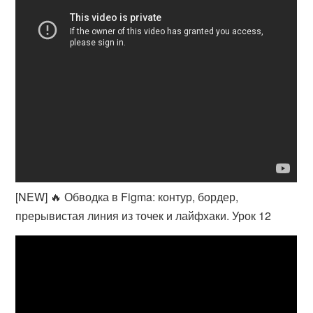
[NEW] 🔥 Обводка в Figma: контур, бордер,
прерывистая линия из точек и лайфхаки. Урок 12