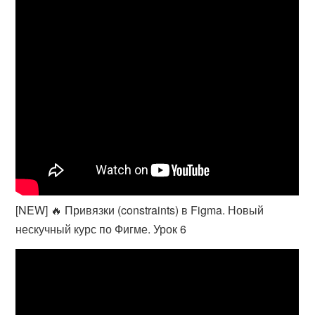
[NEW] 🔥 Привязки (constraints) в Figma. Новый
нескучный курс по Фигме. Урок 6