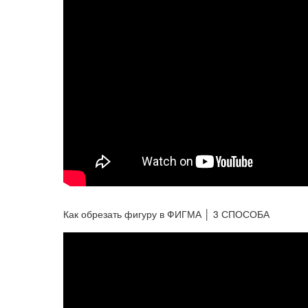
Как обрезать фигуру в ФИГМА │ 3 СПОСОБА