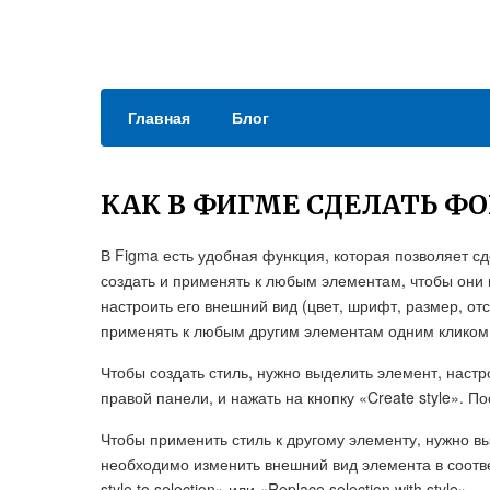
Главная
Блог
КАК В ФИГМЕ СДЕЛАТЬ ФО
В Figma есть удобная функция, которая позволяет с
создать и применять к любым элементам, чтобы они 
настроить его внешний вид (цвет, шрифт, размер, отст
применять к любым другим элементам одним кликом
Чтобы создать стиль, нужно выделить элемент, настр
правой панели, и нажать на кнопку «Create style». По
Чтобы применить стиль к другому элементу, нужно вы
необходимо изменить внешний вид элемента в соотв
style to selection» или «Replace selection with style».