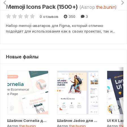
Memoji Icons Pack (1500+)
(Автор
the.bunin
)
0 отзывов
350
3
Набор memoji-аватаров для Figma, который отлично
подойдёт для использования как в своих проектах, так и...
Новые файлы
Шаблон Cornelia для Figma
Шаблон Jadoo для Figma
Автор
the.bunin
Автор
the.bunin
Автор
the.