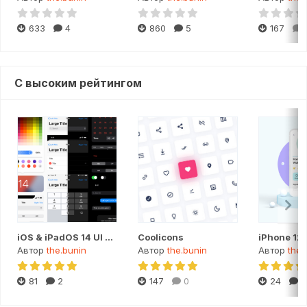
633
4
860
5
167
С высоким рейтингом
iOS & iPadOS 14 UI Kit
Coolicons
Автор
the.bunin
Автор
the.bunin
Автор
the.
81
2
147
0
24
1