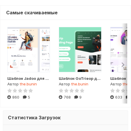
Самые скачиваемые
Шаблон Jadoo для Figma
Шаблон GoTrieop для Figma
Автор
the.bunin
Автор
the.bunin
Автор
the.
860
5
768
9
633
Статистика Загрузок