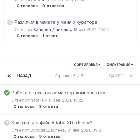
0
голосов
0
ответов
Различия в макете у меня и куратора
Ответ от
Валерий Давыдов
,
18 окт 2022, 14:24
0
голосов
1
ответ
СОРТИРОВКА
ФИЛЬТРАЦИЯ
НАЗАД
Страница 5 из 5
ДАЛЕЕ
Работа с текстовым мастер-компонентом
Ответ от
NataliaIv
,
8 фев 2021, 15:22
0
голосов
3
ответа
Как открыть файл Adobe XD в Figma?
Ответ от
Володя Шарпеев
,
31 янв 2021, 09:21
0
голосов
5
ответов