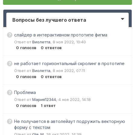
Вопросы без лучшего ответа
слайдер в интерактивном прототипе фигма
Ответ от
Виолетта
,
8 ноя 2022, 10:40
0
голосов
0
ответов
не работает горизонтальный скролинг в прототипе
Ответ от
Виолетта
,
8 ноя 2022, 07:11
0
голосов
0
ответов
Проблема
Ответ от
Мария12344
,
4 ноя 2022, 14:18
0
голосов
1
ответ
Не получается в автолейаут подружить векторную
форму с текстом
Ответ от
Ole_M
,
26 окт 2022, 14:39